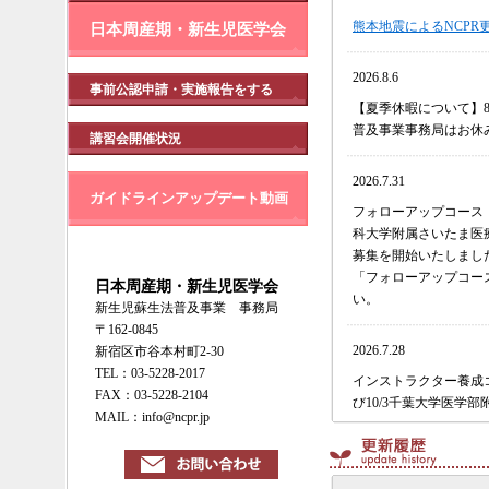
熊本地震によるNCPR
日本周産期・新生児医学会
2026.8.6
事前公認申請・実施報告をする
【夏季休暇について】8
普及事業事務局はお休
講習会開催状況
2026.7.31
ガイドラインアップデート動画
フォローアップコース（9
科大学附属さいたま医療
募集を開始いたしまし
「フォローアップコー
日本周産期・新生児医学会
い。
新生児蘇生法普及事業 事務局
〒162-0845
2026.7.28
新宿区市谷本村町2-30
TEL：03-5228-2017
インストラクター養成コ
FAX：03-5228-2104
び10/3千葉大学医学
MAIL：info@ncpr.jp
詳しくは「講習会開催
ース」のページをご覧