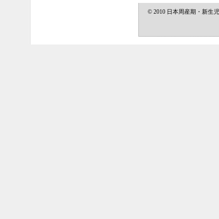
ター3F）。お気軽に
© 2010 日本周産期・新生児医学会 
2026.7.17
インストラクター名簿
2026.7.6
インストラクター養成コ
2026.7.15
病院）の募集を開始い
情報」の「インストラ
新生児蘇生法委員会お
さい。
しました。
2026.6.30
2026.7.10
フォローアップコース（
インストラクター名簿
集を開始いたしました
「フォローアップコー
2026.7.6
い。
講習会開催予定情報を
2026.6.24
2026.6.29
インストラクター養成コ
講習会開催予定情報を
（東京市ヶ谷駅）の募
会開催予定情報」の「
をご覧ください。
2026.6.24