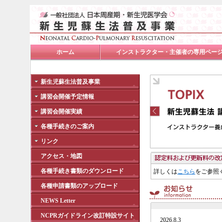
ホーム
インストラクター・主催者の専用ペー
新生児蘇生法普及事業
講習会開催予定情報
講習会開催実績
各種手続きのご案内
リンク
アクセス・地図
各種手続き書類のダウンロード
詳しくは
こちら
をご参照
各種申請書類のアップロード
NEWS Letter
NCPRガイドライン改訂特設サイト
2026.8.3