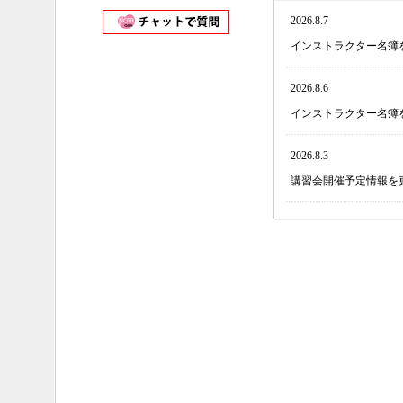
2026.7.22
2026.8.7
病院前インストラクター
インストラクター名簿
部附属病院）の募集を
催予定情報」の「イン
覧ください。
2026.8.6
インストラクター名簿
2026.7.16
インストラクター養成コ
2026.8.3
び東北大学病院）の募
講習会開催予定情報を
会開催予定情報」の「
をご覧ください。
2026.7.29
インストラクター名簿
2026.7.9
【蘇生法事務局のお休みに
2026.7.29
は第62回日本周産期
休みとさせていただき
NCPR講習会開催情報
2026.7.6
2026.7.21
第62回日本周産期・
講習会開催予定情報を
NCPR cafe
をオープン