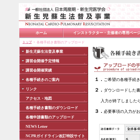
ホーム
インストラクター・主催者の専用ペー
トップ
各種手続き書類のアップロード
新生児蘇生法普及事業
講習会開催予定情報
講習会開催実績
１．
ご希望の各種手続き
各種手続きのご案内
リンク
２．
ダウンロードした
アクセス・地図
入力が終了しました
各種手続き書類のダウンロード
３．
必要事項の入力が
各種申請書類のアップロード
NEWS Letter
NCPRガイドライン改訂特設サイト