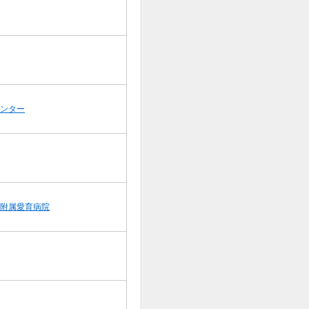
ンター
附属愛育病院