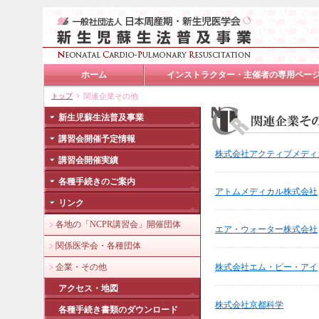
ホーム
インストラクター・主催者の専用ペー
トップ
関連企業その他
新生児蘇生法普及事業
講習会開催予定情報
株式会社アクティブメディ
講習会開催実績
各種手続きのご案内
アトムメディカル株式会社
リンク
各地の「NCPR講習会」開催団体
エア・ウォーター株式会社
関係医学会・各種団体
企業・その他
株式会社エム・ピー・アイ
アクセス・地図
株式会社京都科学
各種手続き書類のダウンロード