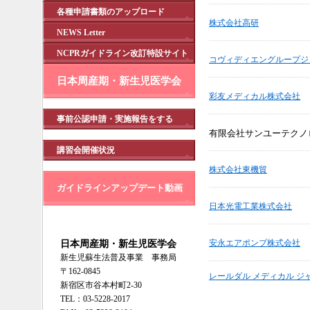
各種申請書類のアップロード
株式会社高研
NEWS Letter
NCPRガイドライン改訂特設サイト
コヴィディエングループジ
日本周産期・新生児医学会
彩友メディカル株式会社
事前公認申請・実施報告をする
有限会社サンユーテクノ
講習会開催状況
株式会社東機貿
ガイドラインアップデート動画
日本光電工業株式会社
日本周産期・新生児医学会
安永エアポンプ株式会社
新生児蘇生法普及事業 事務局
〒162-0845
レールダル メディカル ジ
新宿区市谷本村町2-30
TEL：03-5228-2017