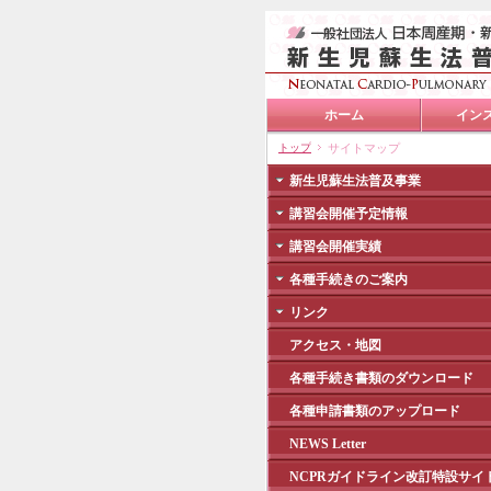
ホーム
イン
トップ
サイトマップ
新生児蘇生法普及事業
講習会開催予定情報
講習会開催実績
各種手続きのご案内
リンク
アクセス・地図
各種手続き書類のダウンロード
各種申請書類のアップロード
NEWS Letter
NCPRガイドライン改訂特設サイ