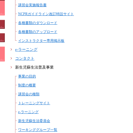
講習会実施報告書
NCPRガイドライン改訂特設サイト
各種書類のダウンロード
各種書類のアップロード
インストラクター専用掲示板
e-ラーニング
コンタクト
新生児蘇生法普及事業
事業の目的
制度の概要
講習会の種類
トレーニングサイト
e-ラーニング
新生児蘇生法委員会
ワーキンググループ一覧