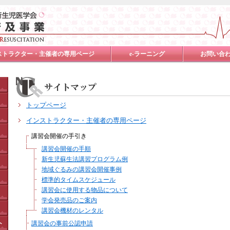
ストラクター・主催者の専用ページ
e-ラーニング
お問い合
トップページ
インストラクター・主催者の専用ページ
講習会開催の手引き
講習会開催の手順
新生児蘇生法講習プログラム例
地域ぐるみの講習会開催事例
標準的タイムスケジュール
講習会に使用する物品について
学会発売品のご案内
講習会機材のレンタル
ト
講習会の事前公認申請