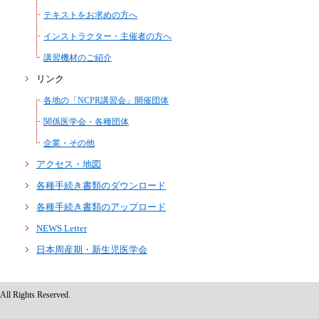
テキストをお求めの方へ
インストラクター・主催者の方へ
講習機材のご紹介
リンク
各地の「NCPR講習会」開催団体
関係医学会・各種団体
企業・その他
アクセス・地図
各種手続き書類のダウンロード
各種手続き書類のアップロード
NEWS Letter
日本周産期・新生児医学会
ghts Reserved.