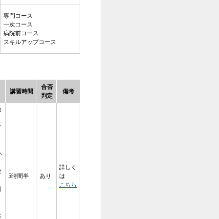
専門コース
一次コース
病院前コース
スキルアップコース
合否
講習時間
備考
判定
修
イ
い
詳しく
2
5時間半
あり
は
こちら
門
る
ス