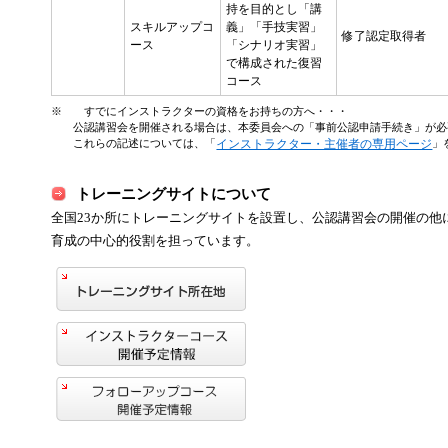
持を目的とし「講
スキルアップコ
義」「手技実習」
修了認定取得者
ース
「シナリオ実習」
で構成された復習
コース
※ すでにインストラクターの資格をお持ちの方へ・・・
公認講習会を開催される場合は、本委員会への「事前公認申請手続き」が必
これらの記述については、「
インストラクター・主催者の専用ページ
」
トレーニングサイトについて
全国23か所にトレーニングサイトを設置し、公認講習会の開催の他に
育成の中心的役割を担っています。