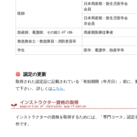
日本周産期・新生児医学会
会員
医師
日本周産期・新生児医学会
非会員
助産師、看護師、その他ｺ･ﾒﾃﾞｨｶﾙ
周産期医療従事者
救急救命士・救急隊員・消防吏員等
学生
医学、看護学、助産学等
認定の更新
取得された認定証に記載されている「有効期限（年月日）」前に、
て下さい。 詳しくは
こちら
。
インストラクターの資格を取得するためには、「専門コース」認定を
件です。