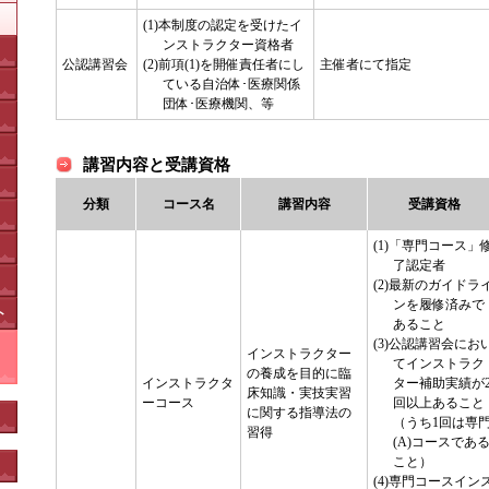
(1)本制度の認定を受けたイ
ンストラクター資格者
公認講習会
(2)前項(1)を開催責任者にし
主催者にて指定
ている自治体･医療関係
団体･医療機関、等
講習内容と受講資格
分類
コース名
講習内容
受講資格
(1)「専門コース」
了認定者
(2)最新のガイドラ
ンを履修済みで
ト
あること
(3)公認講習会にお
インストラクター
てインストラク
の養成を目的に臨
インストラクタ
ター補助実績が
床知識・実技実習
ーコース
回以上あること
に関する指導法の
（うち1回は専
習得
(A)コースであ
こと）
(4)専門コースイン