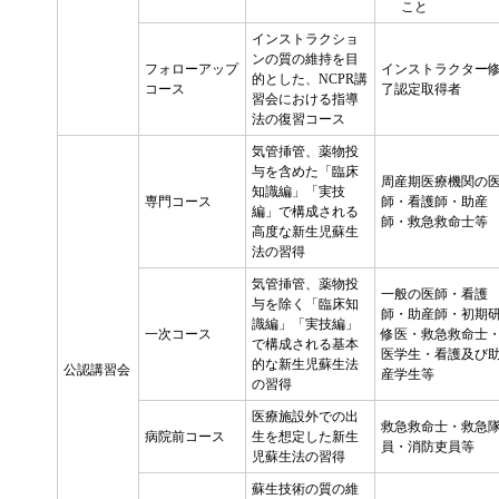
こと
インストラクショ
ンの質の維持を目
フォローアップ
インストラクター
的とした、NCPR講
コース
了認定取得者
習会における指導
法の復習コース
気管挿管、薬物投
与を含めた「臨床
周産期医療機関の
知識編」「実技
専門コース
師・看護師・助産
編」で構成される
師・救急救命士等
高度な新生児蘇生
法の習得
気管挿管、薬物投
一般の医師・看護
与を除く「臨床知
師・助産師・初期
識編」「実技編」
一次コース
修医・救急救命士
で構成される基本
医学生・看護及び
的な新生児蘇生法
公認講習会
産学生等
の習得
医療施設外での出
救急救命士・救急
病院前コース
生を想定した新生
員・消防吏員等
児蘇生法の習得
蘇生技術の質の維