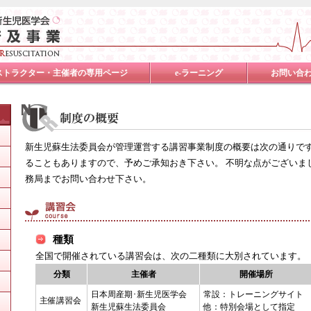
ストラクター・主催者の専用ページ
e-ラーニング
お問い合
新生児蘇生法委員会が管理運営する講習事業制度の概要は次の通りです
ることもありますので、予めご承知おき下さい。 不明な点がございま
務局までお問い合わせ下さい。
種類
全国で開催されている講習会は、次の二種類に大別されています。
分類
主催者
開催場所
日本周産期･新生児医学会
常設：トレーニングサイト
主催講習会
新生児蘇生法委員会
他：特別会場として指定