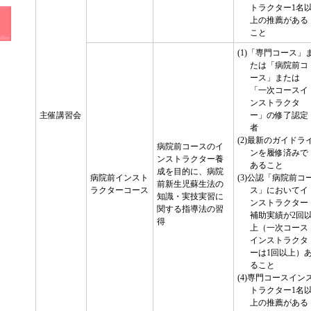
トラクター1名
上の推薦がある
こと
(1)「専門コース」
たは「病院前コ
ース」または
「一次コースイ
ンストラクタ
主催講習会
ー」の修了認定
者
(2)最新のガイドラ
病院前コースのイ
ンを履修済みで
ンストラクター養
あること
成を目的に、病院
病院前インスト
(3)公認「病院前コ
前新生児蘇生法の
ラクターコース
ス」においてイ
知識・実技実習に
ンストラクター
関する指導法の習
補助実績が2回
得
上（一次コース
インストラクタ
ーは1回以上）
ること
(4)専門コースイン
トラクター1名
上の推薦がある