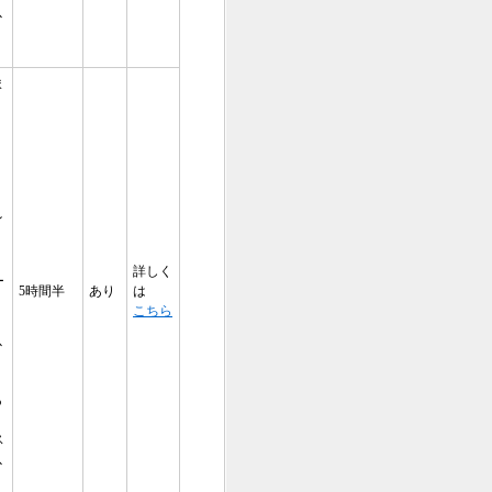
以
ま
イ
詳しく
ー
5時間半
あり
は
こちら
以
あ
ス
以