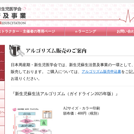
ストラクター・主催者の専用ページ
e-ラーニング
お問い合
日本周産期・新生児医学会では、新生児蘇生法普及事業の一環として
販売しております。 ご購入については、
アルゴリズム販売申込書
をご記
お送りください。
『新生児蘇生法アルゴリズム（ガイドライン2025年版）』
A2サイズ・カラー印刷
方へ
頒布価：400円（税別）