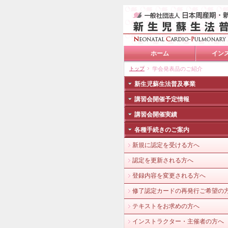
ホーム
イン
トップ
学会発表品のご紹介
新生児蘇生法普及事業
講習会開催予定情報
講習会開催実績
各種手続きのご案内
新規に認定を受ける方へ
認定を更新される方へ
登録内容を変更される方へ
修了認定カードの再発行ご希望の
テキストをお求めの方へ
インストラクター・主催者の方へ