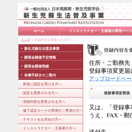
ホーム
インストラクター・主催者の専用ペー
トップ
登録内容を変更される方へ
新生児蘇生法普及事業
講習会開催予定情報
住所・ご勤務先
講習会開催実績
登録事項変更届
各種手続きのご案内
アップロードペー
新規に認定を受ける方へ
認定を更新される方へ
登録内容を変更される方へ
又は、「登録事
修了認定カードの再発行ご希望の方へ
うえ、FAX・
テキストをお求めの方へ
インストラクター・主催者の方へ