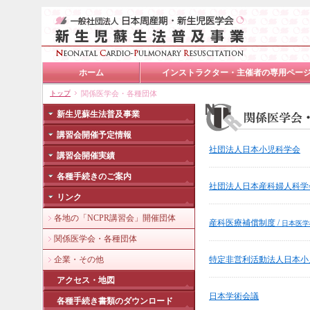
ホーム
インストラクター・主催者の専用ペー
トップ
関係医学会・各種団体
新生児蘇生法普及事業
講習会開催予定情報
社団法人日本小児科学会
講習会開催実績
各種手続きのご案内
社団法人日本産科婦人科学
リンク
各地の「NCPR講習会」開催団体
産科医療補償制度 /
日本医学
関係医学会・各種団体
企業・その他
特定非営利活動法人日本小
アクセス・地図
日本学術会議
各種手続き書類のダウンロード