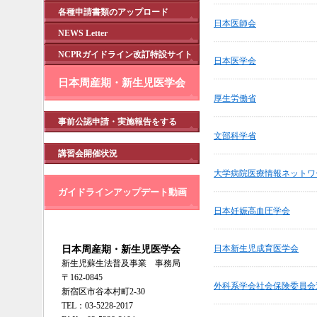
各種申請書類のアップロード
日本医師会
NEWS Letter
NCPRガイドライン改訂特設サイト
日本医学会
日本周産期・新生児医学会
厚生労働省
事前公認申請・実施報告をする
文部科学省
講習会開催状況
大学病院医療情報ネットワ
ガイドラインアップデート動画
日本妊娠高血圧学会
日本周産期・新生児医学会
日本新生児成育医学会
新生児蘇生法普及事業 事務局
〒162-0845
外科系学会社会保険委員会
新宿区市谷本村町2-30
TEL：03-5228-2017