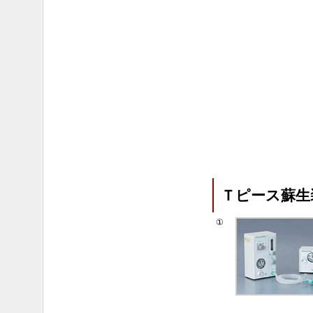
Ｔピース蘇生
①