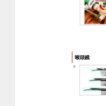
喉頭鏡
①