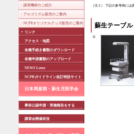
講習機材のご紹介
（注２） 下記の参考例には
アルゴリズム販売のご案内
NCPRオリジナルグッズ販売のご案内
蘇生テーブル
リンク
①
アクセス・地図
各種手続き書類のダウンロード
各種申請書類のアップロード
NEWS Letter
NCPRガイドライン改訂特設サイト
日本周産期・新生児医学会
事前公認申請・実施報告をする
講習会開催状況