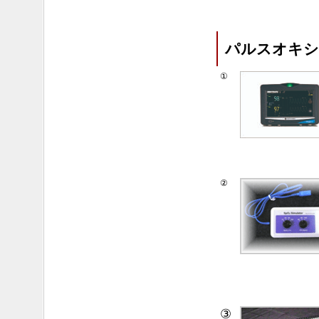
パルスオキシ
①
②
③