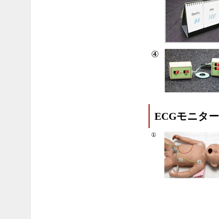
④
ECGモニター
①