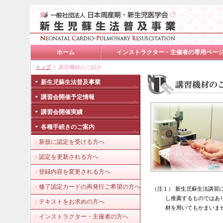
ホーム
インストラクター・主催者の専用ペー
トップ
講習機材のご紹介
新生児蘇生法普及事業
講習会開催予定情報
講習会開催実績
各種手続きのご案内
新規に認定を受ける方へ
認定を更新される方へ
登録内容を変更される方へ
修了認定カードの再発行ご希望の方へ
（注１） 新生児蘇生法講習
し推薦するものではあ
テキストをお求めの方へ
材を用いてもかまいま
インストラクター・主催者の方へ